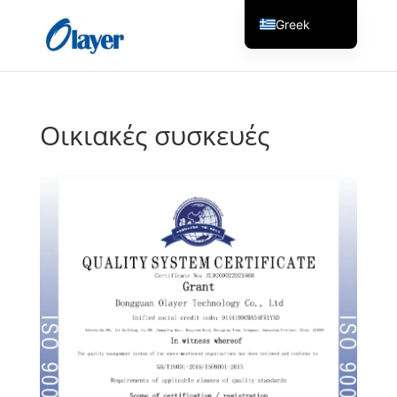
Greek
English
Czech
Danish
Οικιακές συσκευές
German
Spanish
Italian
Finnish
French
Hungarian
Dutch
Turkish
Russian