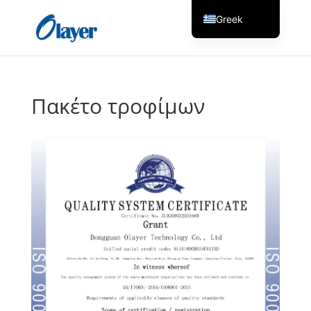
Greek
English
Czech
Danish
Πακέτο τροφίμων
German
Spanish
Italian
Finnish
French
Hungarian
Dutch
Turkish
Russian