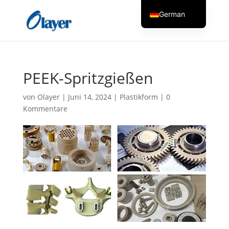
German
English
Czech
Danish
PEEK-Spritzgießen
Greek
von
Olayer
|
Juni 14, 2024
|
Plastikform
|
0
Spanish
Kommentare
Italian
Finnish
French
Hungarian
Dutch
Turkish
Russian