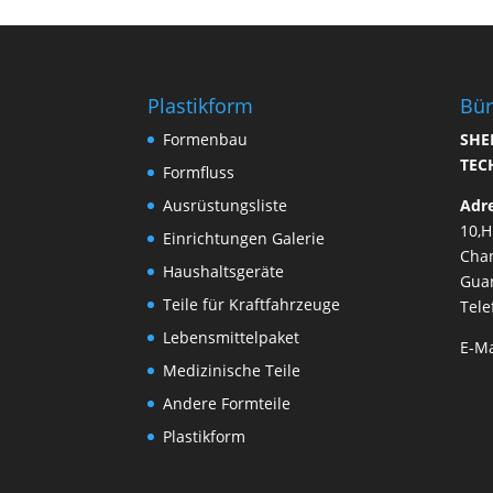
Plastikform
Bü
Formenbau
SHE
TEC
Formfluss
Ausrüstungsliste
Adr
10,
Einrichtungen Galerie
Cha
Haushaltsgeräte
Guan
Teile für Kraftfahrzeuge
Tele
Lebensmittelpaket
E-Ma
Medizinische Teile
Andere Formteile
Plastikform