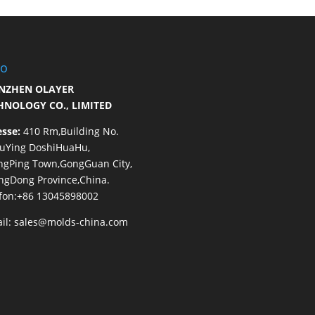
ro
NZHEN OLAYER
HNOLOGY CO., LIMITED
esse:
410 Rm,Building No.
HuYing DoshiHuaHu,
ngPing Town,GongGuan City,
gDong Province,China.
fon:+86 13045898002
il:
sales@molds-china.com