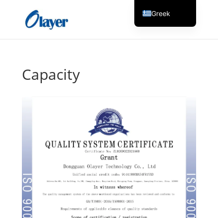
Greek
English
Czech
Danish
Capacity
German
Spanish
Italian
Finnish
French
Hungarian
Dutch
Turkish
Russian