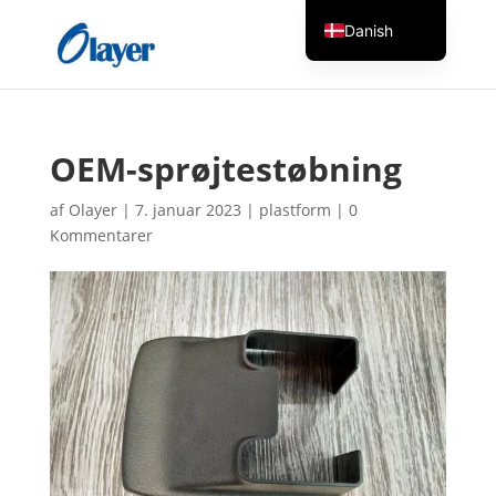
Danish
English
Czech
German
OEM-sprøjtestøbning
Greek
af
Olayer
|
7. januar 2023
|
plastform
|
0
Spanish
Kommentarer
Italian
Finnish
French
Hungarian
Dutch
Turkish
Russian