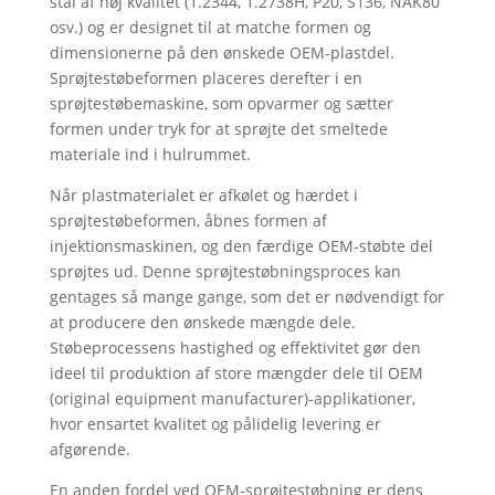
stål af høj kvalitet (1.2344, 1.2738H, P20, S136, NAK80
osv.) og er designet til at matche formen og
dimensionerne på den ønskede OEM-plastdel.
Sprøjtestøbeformen placeres derefter i en
sprøjtestøbemaskine, som opvarmer og sætter
formen under tryk for at sprøjte det smeltede
materiale ind i hulrummet.
Når plastmaterialet er afkølet og hærdet i
sprøjtestøbeformen, åbnes formen af
injektionsmaskinen, og den færdige OEM-støbte del
sprøjtes ud. Denne sprøjtestøbningsproces kan
gentages så mange gange, som det er nødvendigt for
at producere den ønskede mængde dele.
Støbeprocessens hastighed og effektivitet gør den
ideel til produktion af store mængder dele til OEM
(original equipment manufacturer)-applikationer,
hvor ensartet kvalitet og pålidelig levering er
afgørende.
En anden fordel ved OEM-sprøjtestøbning er dens