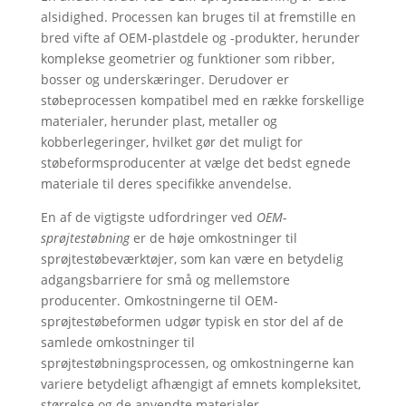
alsidighed. Processen kan bruges til at fremstille en
bred vifte af OEM-plastdele og -produkter, herunder
komplekse geometrier og funktioner som ribber,
bosser og underskæringer. Derudover er
støbeprocessen kompatibel med en række forskellige
materialer, herunder plast, metaller og
kobberlegeringer, hvilket gør det muligt for
støbeformsproducenter at vælge det bedst egnede
materiale til deres specifikke anvendelse.
En af de vigtigste udfordringer ved
OEM-
sprøjtestøbning
er de høje omkostninger til
sprøjtestøbeværktøjer, som kan være en betydelig
adgangsbarriere for små og mellemstore
producenter. Omkostningerne til OEM-
sprøjtestøbeformen udgør typisk en stor del af de
samlede omkostninger til
sprøjtestøbningsprocessen, og omkostningerne kan
variere betydeligt afhængigt af emnets kompleksitet,
størrelse og de anvendte materialer.