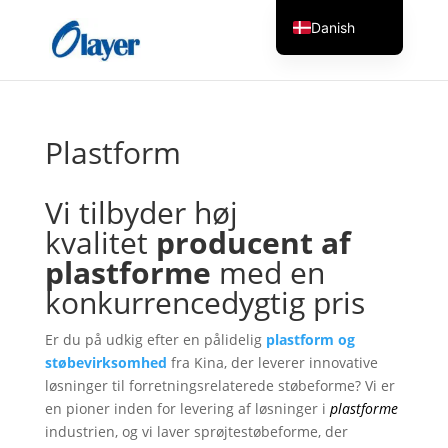
Danish
English
Czech
German
Plastform
Greek
Spanish
Vi tilbyder høj
Italian
kvalitet
producent af
Finnish
plastforme
med en
konkurrencedygtig pris
French
Hungarian
Er du på udkig efter en pålidelig
plastform og
Dutch
støbevirksomhed
fra Kina, der leverer innovative
løsninger til forretningsrelaterede støbeforme? Vi er
Turkish
en pioner inden for levering af løsninger i
plastforme
Russian
industrien, og vi laver sprøjtestøbeforme, der