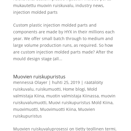
mukautettu muovin ruiskuvalu
,
industry news
,
injection molded parts
Custom plastic injection molded parts and
components are made by HYX in their millions each
year. We offer small batch through to medium and
large volume production runs, as required. So how
are custom injection molded parts made? After the
mould design stage (all...
Muovien ruiskupuristus
mennessä
Olayer
|
huhti 25, 2019
|
räätälöity
ruiskuvalu
,
ruiskumuotti
,
Home blogi
,
Mold
valmistaja Kiina
,
muotin valmistaja Kiinassa
,
muovin
ruiskuvalumuotti
,
Muovi ruiskupuristus Mold Kiina
,
muovimuotti
,
Muovimuotti Kiina
,
Muovien
ruiskupuristus
Muovien ruiskuvaluprosessi on tietty teollinen termi,