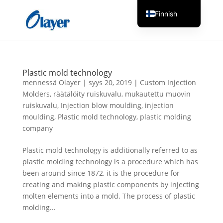
Finnish
English
Czech
Danish
Plastic mold technology
German
mennessä
Olayer
|
syys 20, 2019
|
Custom Injection
Molders
,
räätälöity ruiskuvalu
,
mukautettu muovin
Greek
ruiskuvalu
,
Injection blow moulding
,
injection
Spanish
moulding
,
Plastic mold technology
,
plastic molding
company
Italian
French
Plastic mold technology is additionally referred to as
plastic molding technology is a procedure which has
Hungarian
been around since 1872, it is the procedure for
Dutch
creating and making plastic components by injecting
Turkish
molten elements into a mold. The process of plastic
molding...
Russian