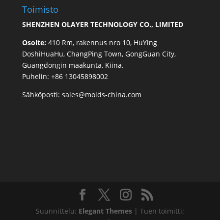
Toimisto
SHENZHEN OLAYER TECHNOLOGY CO., LIMITED
Osoite:
410 Rm, rakennus nro 10, HuYing
DoshiHuaHu, ChangPing Town, GongGuan City,
Guangdongin maakunta, Kiina.
Puhelin: +86 13045898002
Sähköposti:
sales@molds-china.com
Suunnittelu:
Elegant Themes
| Tuen toimitti: