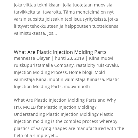
joka viittaa tekniikkaan, jolla tuotetaan muovisia
tarvikkeita tai tavaroita. Tämä menetelmä on nyt
varsin suosittu joissakin teollisuusyrityksissä, jotka
liittyvät tehokkuuteen ja helppouteen tuotteidensa
valmistuksessa. Jos...
What Are Plastic Injection Molding Parts
mennessä
Olayer
|
huhti 23, 2019
|
Kiina muovi
ruiskupuristamalla Company
,
räätälöity ruiskuvalu
,
Injection Molding Process
,
Home blogi
,
Mold
valmistaja Kiina
,
muotin valmistaja Kiinassa
,
Plastic
Injection Molding Parts
,
muovimuotti
What Are Plastic Injection Molding Parts and Why
HYX MOLD for Plastic Injection Molding?
Understanding Plastic Injection Molding? Plastic
injection molding is the complex process whereby
plastics of varying shapes are manufactured with the
help of a simple yet...