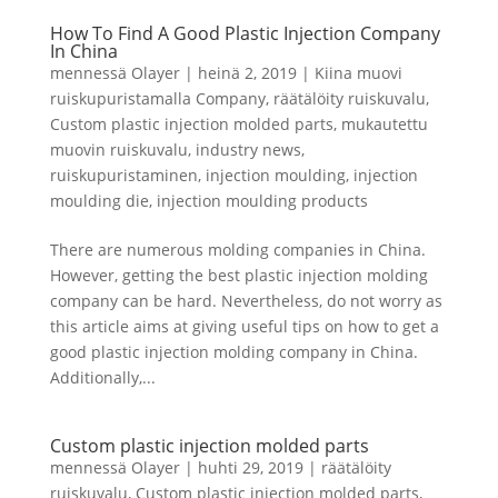
Swedish
How To Find A Good Plastic Injection Company
Portuguese
In China
mennessä
Olayer
|
heinä 2, 2019
|
Kiina muovi
ruiskupuristamalla Company
,
räätälöity ruiskuvalu
,
Custom plastic injection molded parts
,
mukautettu
muovin ruiskuvalu
,
industry news
,
ruiskupuristaminen
,
injection moulding
,
injection
moulding die
,
injection moulding products
There are numerous molding companies in China.
However, getting the best plastic injection molding
company can be hard. Nevertheless, do not worry as
this article aims at giving useful tips on how to get a
good plastic injection molding company in China.
Additionally,...
Custom plastic injection molded parts
mennessä
Olayer
|
huhti 29, 2019
|
räätälöity
ruiskuvalu
,
Custom plastic injection molded parts
,