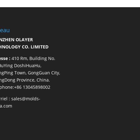
reau
NZHEN OLAYER
HNOLOGY CO. LIMITED
sse :
410 Rm, Building No.
HuYing DoshiHuaHu,
gPing Town, GongGuan City,
gDong Province, China.
éphone:+86 13045898002
riel :
sales@molds-
na.com