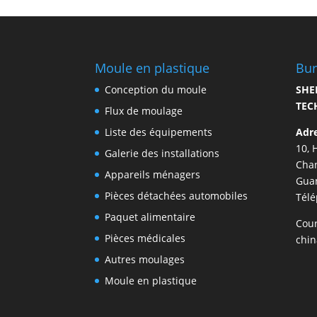
Moule en plastique
Bu
Conception du moule
SHE
TEC
Flux de moulage
Liste des équipements
Adre
10, 
Galerie des installations
Chan
Appareils ménagers
Guan
Pièces détachées automobiles
Tél
Paquet alimentaire
Cour
Pièces médicales
chi
Autres moulages
Moule en plastique