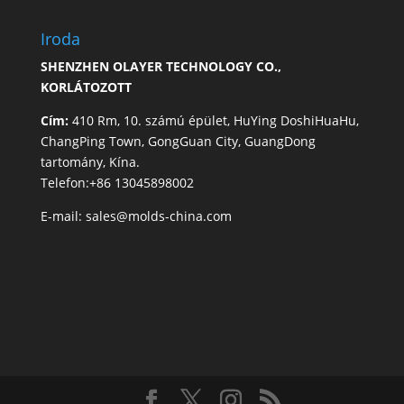
Iroda
SHENZHEN OLAYER TECHNOLOGY CO.,
KORLÁTOZOTT
Cím:
410 Rm, 10. számú épület, HuYing DoshiHuaHu,
ChangPing Town, GongGuan City, GuangDong
tartomány, Kína.
Telefon:+86 13045898002
E-mail:
sales@molds-china.com