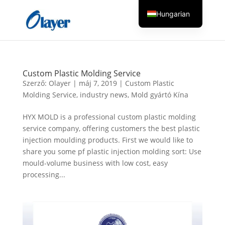
Hungarian
English
Czech
Danish
Custom Plastic Molding Service
German
Szerző:
Olayer
|
máj 7, 2019
|
Custom Plastic
Molding Service
,
industry news
,
Mold gyártó Kína
Greek
Spanish
HYX MOLD is a professional custom plastic molding
service company, offering customers the best plastic
Italian
injection moulding products. First we would like to
Finnish
share you some pf plastic injection molding sort: Use
mould-volume business with low cost, easy
French
processing...
Dutch
Turkish
Russian