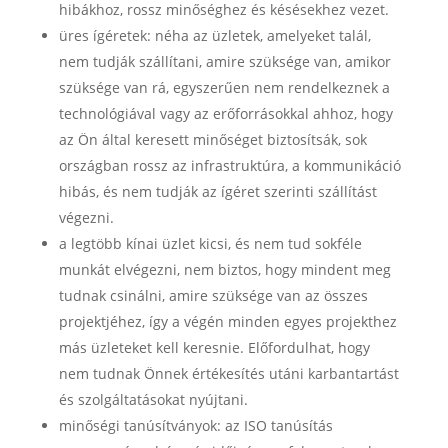
hibákhoz, rossz minőséghez és késésekhez vezet.
üres ígéretek: néha az üzletek, amelyeket talál,
nem tudják szállítani, amire szüksége van, amikor
szüksége van rá, egyszerűen nem rendelkeznek a
technológiával vagy az erőforrásokkal ahhoz, hogy
az Ön által keresett minőséget biztosítsák, sok
országban rossz az infrastruktúra, a kommunikáció
hibás, és nem tudják az ígéret szerinti szállítást
végezni.
a legtöbb kínai üzlet kicsi, és nem tud sokféle
munkát elvégezni, nem biztos, hogy mindent meg
tudnak csinálni, amire szüksége van az összes
projektjéhez, így a végén minden egyes projekthez
más üzleteket kell keresnie. Előfordulhat, hogy
nem tudnak Önnek értékesítés utáni karbantartást
és szolgáltatásokat nyújtani.
minőségi tanúsítványok: az ISO tanúsítás