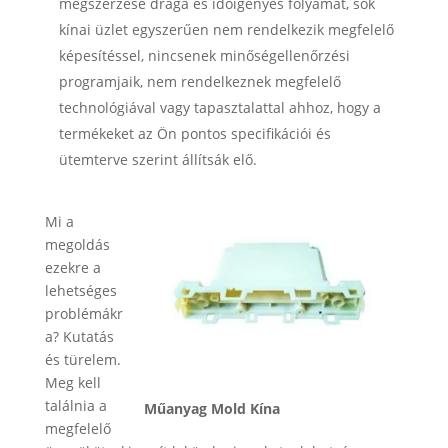
megszerzése drága és időigényes folyamat, sok
kínai üzlet egyszerűen nem rendelkezik megfelelő
képesítéssel, nincsenek minőségellenőrzési
programjaik, nem rendelkeznek megfelelő
technológiával vagy tapasztalattal ahhoz, hogy a
termékeket az Ön pontos specifikációi és
ütemterve szerint állítsák elő.
Mi a
megoldás
ezekre a
lehetséges
problémákr
a? Kutatás
és türelem.
Meg kell
találnia a
Műanyag Mold Kína
megfelelő