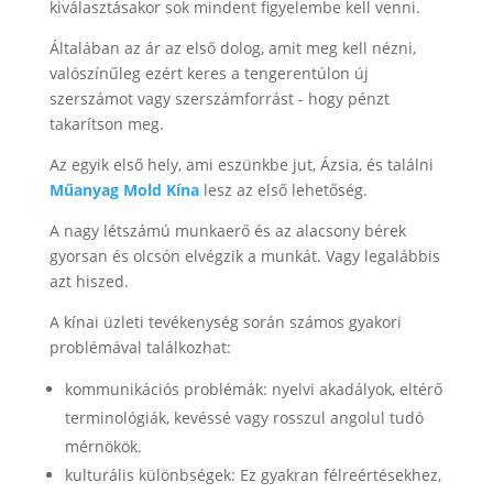
kiválasztásakor sok mindent figyelembe kell venni.
Swedish
Portuguese
Általában az ár az első dolog, amit meg kell nézni,
valószínűleg ezért keres a tengerentúlon új
szerszámot vagy szerszámforrást - hogy pénzt
takarítson meg.
Az egyik első hely, ami eszünkbe jut, Ázsia, és találni
Műanyag Mold Kína
lesz az első lehetőség.
A nagy létszámú munkaerő és az alacsony bérek
gyorsan és olcsón elvégzik a munkát. Vagy legalábbis
azt hiszed.
A kínai üzleti tevékenység során számos gyakori
problémával találkozhat:
kommunikációs problémák: nyelvi akadályok, eltérő
terminológiák, kevéssé vagy rosszul angolul tudó
mérnökök.
kulturális különbségek: Ez gyakran félreértésekhez,