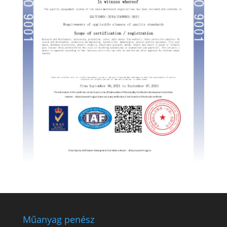
Műanyag penész