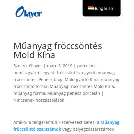
Hungarian
English
Czech
Danish
Műanyag fröccsöntés
German
Mold Kína
Greek
Szerző:
Olayer
|
márc 6, 2019
|
porcelán
Spanish
penészgyártó
,
egyedi fröccsöntés
,
egyedi műanyag
Italian
fröccsöntés
,
Penész blog
,
Mold gyártó Kína
,
műanyag
fröccsöntő forma
,
Műanyag fröccsöntés Mold Kína
,
Finnish
műanyag forma
,
Műanyag penész porcelán
|
French
Nincsenek hozzászólások
Dutch
Turkish
Amikor a tengerentúli kiszervezést keresi a
Műanyag
Russian
fröccsöntő szerszámok
vagy bélyegzőszerszámok