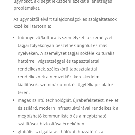
ügynököt, aki segít leküzdeni ezeket a lehetséges
problémákat.
Az ügynöktől elvárt tulajdonságok és szolgáltatások
közé kell tartoznia:
többnyelvű/kulturális személyzet: a személyzet
tagjai folyékonyan beszélnek angolul és más
nyelveken. A személyzet tagjai sokféle kulturális
háttérrel, végzettséggel és tapasztalattal
rendelkeznek, széleskörű tapasztalattal
rendelkeznek a nemzetközi kereskedelmi
kiállítások, szemináriumok és ügyfélkapcsolatok
terén.
magas szintű technológiát, újrabefektetést, K+F-et,
és szilárd, modern infrastruktúrával rendelkezik a
megbízható kommunikáció és a megbízható
szállítások biztosítása érdekében.
globális szolgáltatási hálózat, hozzáférés a