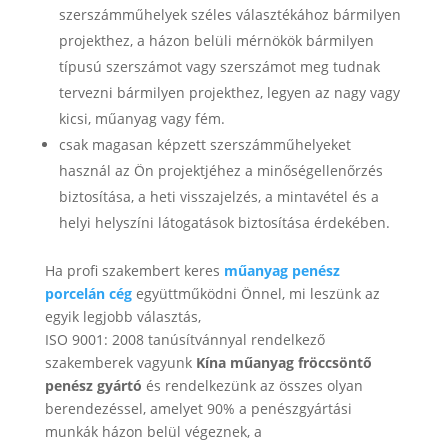
szerszámműhelyek széles választékához bármilyen
projekthez, a házon belüli mérnökök bármilyen
típusú szerszámot vagy szerszámot meg tudnak
tervezni bármilyen projekthez, legyen az nagy vagy
kicsi, műanyag vagy fém.
csak magasan képzett szerszámműhelyeket
használ az Ön projektjéhez a minőségellenőrzés
biztosítása, a heti visszajelzés, a mintavétel és a
helyi helyszíni látogatások biztosítása érdekében.
Ha profi szakembert keres
műanyag penész
porcelán cég
együttműködni Önnel, mi leszünk az
egyik legjobb választás,
ISO 9001: 2008 tanúsítvánnyal rendelkező
szakemberek vagyunk
Kína műanyag fröccsöntő
penész gyártó
és rendelkezünk az összes olyan
berendezéssel, amelyet 90% a penészgyártási
munkák házon belül végeznek, a