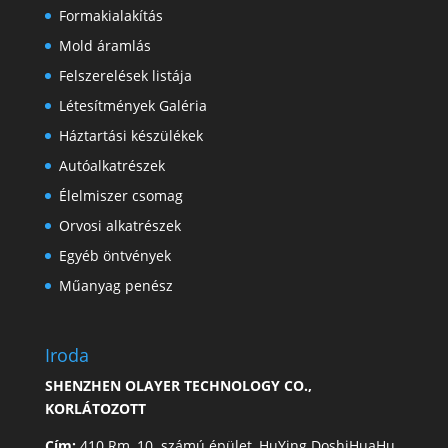
Formakialakítás
Mold áramlás
Felszerelések listája
Létesítmények Galéria
Háztartási készülékek
Autóalkatrészek
Élelmiszer csomag
Orvosi alkatrészek
Egyéb öntvények
Műanyag penész
Iroda
SHENZHEN OLAYER TECHNOLOGY CO.,
KORLÁTOZOTT
Cím:
410 Rm, 10. számú épület, HuYing DoshiHuaHu,