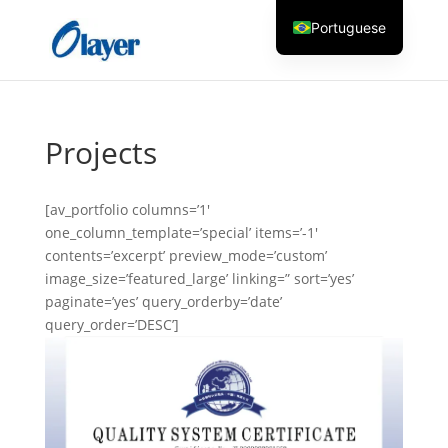
Portuguese
English
Czech
Danish
Projects
German
Greek
[av_portfolio columns=’1′
Spanish
one_column_template=’special’ items=’-1′
contents=’excerpt’ preview_mode=’custom’
Italian
image_size=’featured_large’ linking=” sort=’yes’
Finnish
paginate=’yes’ query_orderby=’date’
query_order=’DESC’]
French
Hungarian
Dutch
Turkish