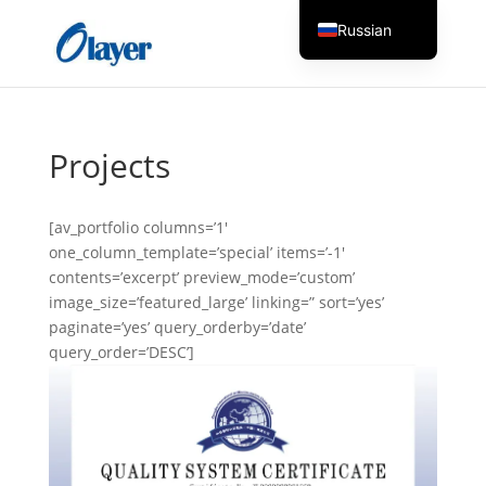
Russian
English
Czech
Danish
Projects
German
Greek
[av_portfolio columns=’1′
Spanish
one_column_template=’special’ items=’-1′
contents=’excerpt’ preview_mode=’custom’
Italian
image_size=’featured_large’ linking=” sort=’yes’
Finnish
paginate=’yes’ query_orderby=’date’
query_order=’DESC’]
French
Hungarian
Dutch
Turkish