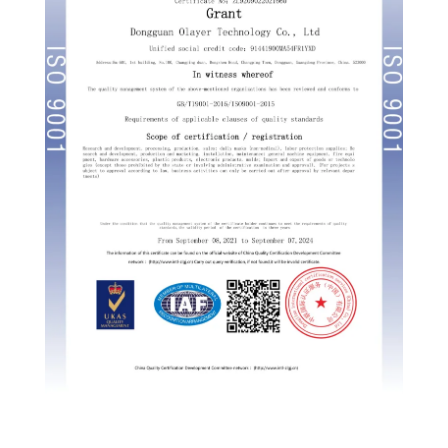
Swedish
Portuguese