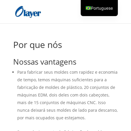
Portuguese
English
Czech
Danish
Por que nós
German
Greek
Nossas vantagens
Spanish
Para fabricar seus moldes com rapidez e economia
Italian
de tempo, temos máquinas suficientes para a
Finnish
fabricação de moldes de plástico, 20 conjuntos de
máquinas EDM, dois deles com dois cabeçotes,
French
mais de 15 conjuntos de máquinas CNC. Isso
Hungarian
nunca deixará seus moldes de lado para descanso,
Dutch
por mais ocupados que estejamos.
Turkish