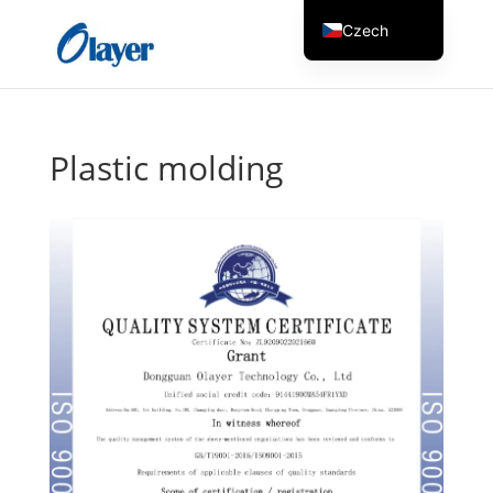
Czech
English
Danish
German
Plastic molding
Greek
Spanish
Italian
Finnish
French
Hungarian
Dutch
Turkish
Russian