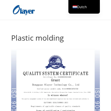
Dutch
English
Czech
Danish
Plastic molding
German
Greek
Spanish
Italian
Finnish
French
Hungarian
Turkish
Russian