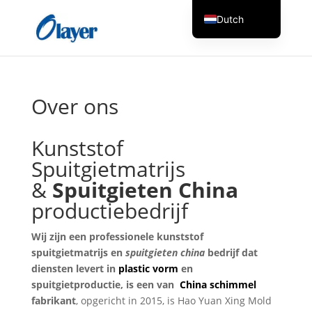
Dutch
English
Czech
Danish
Over ons
German
Greek
Kunststof
Spanish
Spuitgietmatrijs
Italian
&
Spuitgieten China
productiebedrijf
Finnish
French
Wij zijn een professionele kunststof
Hungarian
spuitgietmatrijs en
spuitgieten china
bedrijf dat
diensten levert in
plastic vorm
en
Turkish
spuitgietproductie, is een van
China schimmel
Russian
fabrikant
, opgericht in 2015, is Hao Yuan Xing Mold