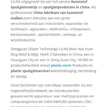
Co.ltd uitgegroeid tot een full-service
Kunststof
Swedish
Spuitgietmatrijs
en
spuitgietproducten in China
. Als
Portuguese
professioneel
China fabrikant van kunststof
mallen
Levert diensten aan een grote
verscheidenheid aan industrieën, waaronder de
luchtvaart-, apparaten-, elektronica-, scheepvaart-,
kantoormeubel-, sportartikelen-, verkoop- en
wisselindustrie.
Dongguan Olayer Technology Co.ltd (Was Hao Yuan
Xing Mold & Mfg). Heeft 2 fabrieken in China, een in
Huangyan City en een in Dong Guan City, 18.000 m²
productiefaciliteit omvat
plastic vorm
Productie en
plastic spuitgietservice
Kwaliteitsborging, Verzending
en opslag,
Onze faciliteiten zijn met elkaar verbonden via een
hogesnelheidsnetwerk, we introduceerden
geavanceerde apparatuur voor matrijsprocessen en
computergestuurde CAD/CAM/CAE-systemen, CNC-