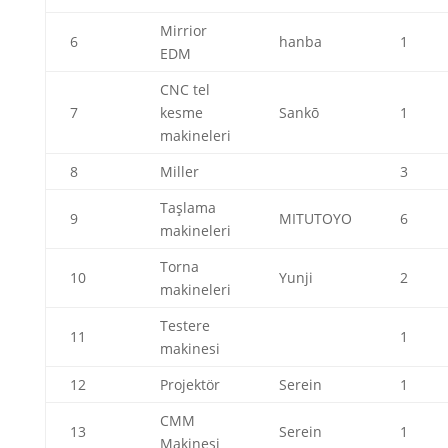
Swedish
Mirrior
6
hanba
1
Portuguese
EDM
CNC tel
7
kesme
Sankō
1
makineleri
8
Miller
3
Taşlama
9
MITUTOYO
6
makineleri
Torna
10
Yunji
2
makineleri
Testere
11
1
makinesi
12
Projektör
Serein
1
CMM
13
Serein
1
Makinesi