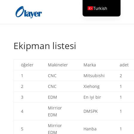
Turkish
English
Czech
Danish
Ekipman listesi
German
Greek
öğeler
Makineler
Marka
adet
Spanish
1
CNC
Mitsubishi
2
Italian
2
CNC
Xiehong
1
Finnish
3
EDM
En iyi bir
1
French
Hungarian
Mirrior
4
DMSPK
1
EDM
Dutch
Mirrior
Russian
5
Hanba
1
EDM