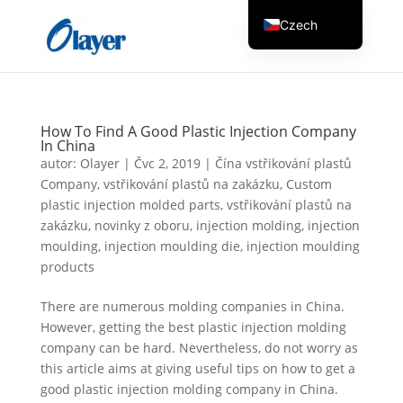
Czech
English
Danish
German
How To Find A Good Plastic Injection Company
Greek
In China
autor:
Olayer
|
Čvc 2, 2019
|
Čína vstřikování plastů
Spanish
Company
,
vstřikování plastů na zakázku
,
Custom
Italian
plastic injection molded parts
,
vstřikování plastů na
zakázku
,
novinky z oboru
,
injection molding
,
injection
Finnish
moulding
,
injection moulding die
,
injection moulding
French
products
Hungarian
There are numerous molding companies in China.
Dutch
However, getting the best plastic injection molding
company can be hard. Nevertheless, do not worry as
Turkish
this article aims at giving useful tips on how to get a
Russian
good plastic injection molding company in China.