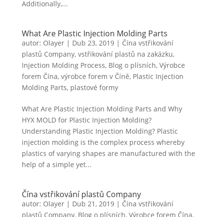
Additionally,...
Swedish
Portuguese
What Are Plastic Injection Molding Parts
autor:
Olayer
|
Dub 23, 2019
|
Čína vstřikování
plastů Company
,
vstřikování plastů na zakázku
,
Injection Molding Process
,
Blog o plísních
,
Výrobce
forem Čína
,
výrobce forem v Číně
,
Plastic Injection
Molding Parts
,
plastové formy
What Are Plastic Injection Molding Parts and Why
HYX MOLD for Plastic Injection Molding?
Understanding Plastic Injection Molding? Plastic
injection molding is the complex process whereby
plastics of varying shapes are manufactured with the
help of a simple yet...
Čína vstřikování plastů Company
autor:
Olayer
|
Dub 21, 2019
|
Čína vstřikování
plastů Company
,
Blog o plísních
,
Výrobce forem Čína
,